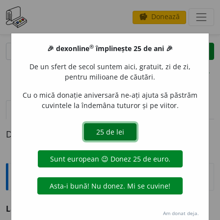
Donează
savings
®
®
🎉 dexonline
împlinește 25 de ani 🎉
caută
clear
search
De un sfert de secol suntem aici, gratuit, zi de zi,
opțiuni
pentru milioane de căutări.
Cu o mică donație aniversară ne-ați ajuta să păstrăm
cuvintele la îndemâna tuturor și pe viitor.
pronunție
(10)
volume_up
definiții (1)
Definiția cu ID-ul 71286:
Antonime
Laborios
≠ leneș, lenos
Am donat deja.