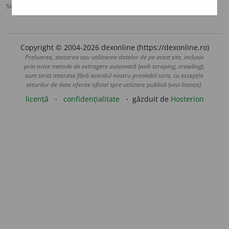
sursa:
Antonime (2002)
adăugată de
siveco
acțiuni
Copyright © 2004-2026 dexonline (https://dexonline.ro)
Preluarea, stocarea sau utilizarea datelor de pe acest site, inclusiv
prin orice metode de extragere automată (web scraping, crawling),
sunt strict interzise fără acordul nostru prealabil scris, cu excepția
seturilor de date oferite oficial spre utilizare publică (vezi licența).
licență
confidențialitate
găzduit de
Hosterion