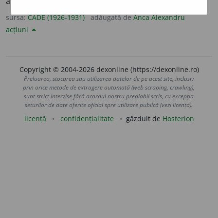
a lăsa să treacă. A avea libertate deplină.
sursa:
CADE (1926-1931)
adăugată de
Anca Alexandru
acțiuni
Copyright © 2004-2026 dexonline (https://dexonline.ro)
Preluarea, stocarea sau utilizarea datelor de pe acest site, inclusiv
prin orice metode de extragere automată (web scraping, crawling),
sunt strict interzise fără acordul nostru prealabil scris, cu excepția
seturilor de date oferite oficial spre utilizare publică (vezi licența).
licență
confidențialitate
găzduit de
Hosterion