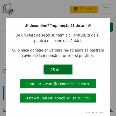
Donează
savings
®
®
🎉 dexonline
împlinește 25 de ani 🎉
caută
clear
search
De un sfert de secol suntem aici, gratuit, zi de zi,
opțiuni
pentru milioane de căutări.
Cu o mică donație aniversară ne-ați ajuta să păstrăm
cuvintele la îndemâna tuturor și pe viitor.
definiții (1)
Definiția cu ID-ul 1340749:
Explicative DEX
LAISSER FAIRE, LAISSER PASSER
(
fr.
) = A lăsa să se facă,
Am donat deja.