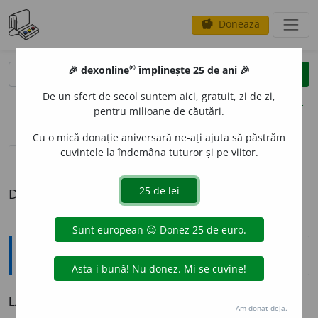
Donează
savings
®
®
🎉 dexonline
împlinește 25 de ani 🎉
caută
clear
search
De un sfert de secol suntem aici, gratuit, zi de zi,
opțiuni
pentru milioane de căutări.
Cu o mică donație aniversară ne-ați ajuta să păstrăm
cuvintele la îndemâna tuturor și pe viitor.
pronunție
(2)
volume_up
definiții (1)
Definiția cu ID-ul 190796:
Sinonime
LAPID
A
R
adj. v.
concis.
Am donat deja.