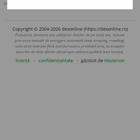
sursa:
Sinonime (2002)
adăugată de
siveco
acțiuni
Copyright © 2004-2026 dexonline (https://dexonline.ro)
Preluarea, stocarea sau utilizarea datelor de pe acest site, inclusiv
prin orice metode de extragere automată (web scraping, crawling),
sunt strict interzise fără acordul nostru prealabil scris, cu excepția
seturilor de date oferite oficial spre utilizare publică (vezi licența).
licență
confidențialitate
găzduit de
Hosterion