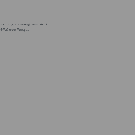
craping, crawling), sunt strict
lică (vezi licența).