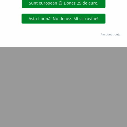
Copyright © 2004-2026 dexonline (https://dexonline.ro)
area datelor de pe acest site, inclusiv prin orice metode de extragere automată (web s
dul nostru prealabil scris, cu excepția seturilor de date oferite oficial spre utilizare pub
Am donat deja.
licență
confidențialitate
găzduit de
Hosterion