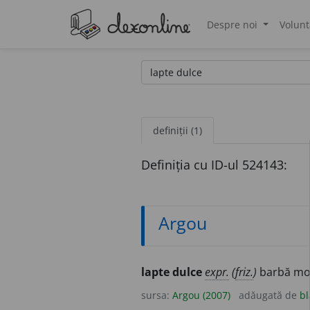
Despre noi
Volunt
®
definiții (1)
Definiția cu ID-ul 524143:
Argou
lapte dulce
expr.
(
friz.
)
barbă moa
sursa:
Argou (2007)
adăugată de
bl