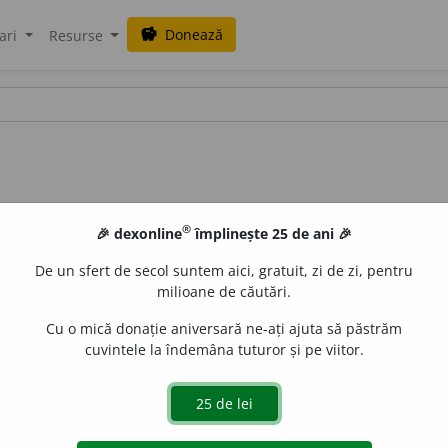
Donează
savings
ari
Resurse
®
🎉 dexonline
împlinește 25 de ani 🎉
De un sfert de secol suntem aici, gratuit, zi de zi, pentru
milioane de căutări.
Cu o mică donație aniversară ne-ați ajuta să păstrăm
cuvintele la îndemâna tuturor și pe viitor.
le, ușor de ras.
aurb.
acțiuni