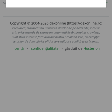
sursa:
Șăineanu, ed. VI (1929)
adăugată de
blaurb.
acțiuni
Copyright © 2004-2026 dexonline (https://dexonline.ro)
Preluarea, stocarea sau utilizarea datelor de pe acest site, inclusiv
prin orice metode de extragere automată (web scraping, crawling),
sunt strict interzise fără acordul nostru prealabil scris, cu excepția
seturilor de date oferite oficial spre utilizare publică (vezi licența).
licență
confidențialitate
găzduit de
Hosterion