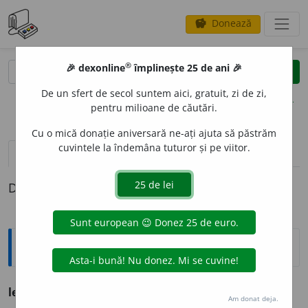
Donează
savings
®
®
🎉 dexonline
împlinește 25 de ani 🎉
caută
clear
search
De un sfert de secol suntem aici, gratuit, zi de zi,
opțiuni
pentru milioane de căutări.
Cu o mică donație aniversară ne-ați ajuta să păstrăm
cuvintele la îndemâna tuturor și pe viitor.
pronunție
(2)
volume_up
definiții (1)
Definiția cu ID-ul 801471:
Explicative DEX
lenevie
f. lene statornică:
își petrece vieața în lenevie.
Am donat deja.