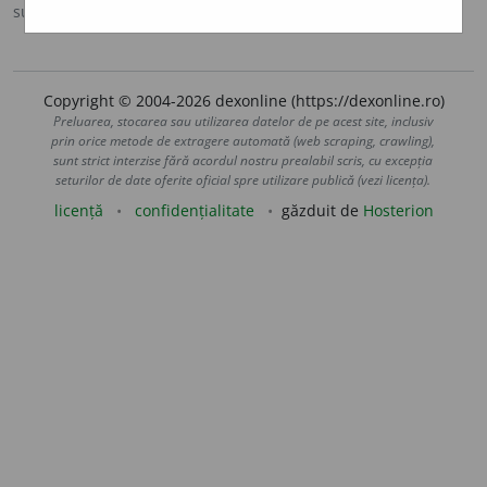
sursa:
DEX '09 (2009)
adăugată de
blaurb.
acțiuni
Copyright © 2004-2026 dexonline (https://dexonline.ro)
Preluarea, stocarea sau utilizarea datelor de pe acest site, inclusiv
prin orice metode de extragere automată (web scraping, crawling),
sunt strict interzise fără acordul nostru prealabil scris, cu excepția
seturilor de date oferite oficial spre utilizare publică (vezi licența).
licență
confidențialitate
găzduit de
Hosterion