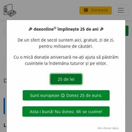
Donează
savings
®
®
🎉 dexonline
împlinește 25 de ani 🎉
caută
clear
search
De un sfert de secol suntem aici, gratuit, zi de zi,
opțiuni
pentru milioane de căutări.
Cu o mică donație aniversară ne-ați ajuta să păstrăm
cuvintele la îndemâna tuturor și pe viitor.
definiții (1)
Definiția cu ID-ul 864222:
Explicative DEX
LIGHIO
A
IE
s. f.
v.
lighioană.
Am donat deja.