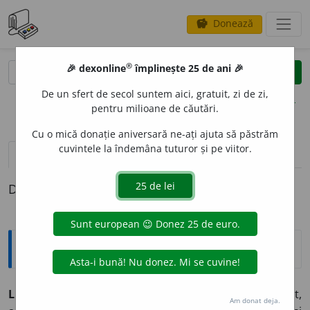
Donează
savings
®
®
🎉 dexonline
împlinește 25 de ani 🎉
caută
clear
search
De un sfert de secol suntem aici, gratuit, zi de zi,
opțiuni
pentru milioane de căutări.
Cu o mică donație aniversară ne-ați ajuta să păstrăm
cuvintele la îndemâna tuturor și pe viitor.
pronunție
(50)
volume_up
definiții (1)
Definiția cu ID-ul 191540:
Sinonime
LIP
I
T
adj.
1.
v.
încleiat.
2.
(LINGV., BIOL., TEHN.)
aglutinat,
Am donat deja.