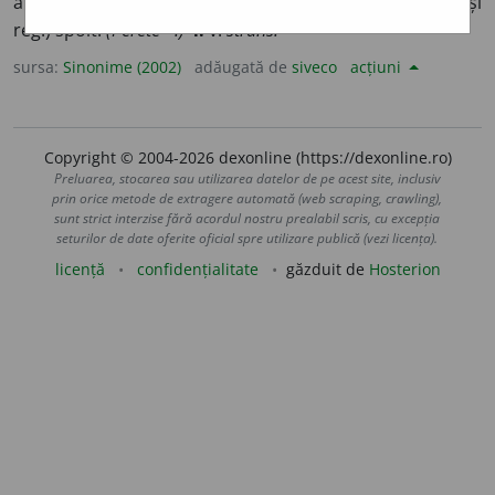
alipit, reunit, sudat, unit.
(Cuvinte ~.)
3.
muruit, (înv. și
reg.) spoit.
(Perete ~.)
4.
v.
strâns.
sursa:
Sinonime (2002)
adăugată de
siveco
acțiuni
Copyright © 2004-2026 dexonline (https://dexonline.ro)
Preluarea, stocarea sau utilizarea datelor de pe acest site, inclusiv
prin orice metode de extragere automată (web scraping, crawling),
sunt strict interzise fără acordul nostru prealabil scris, cu excepția
seturilor de date oferite oficial spre utilizare publică (vezi licența).
licență
confidențialitate
găzduit de
Hosterion