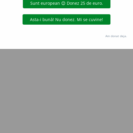
Copyright © 2004-2026 dexonline (https://dexonline.ro)
area datelor de pe acest site, inclusiv prin orice metode de extragere automată (web s
dul nostru prealabil scris, cu excepția seturilor de date oferite oficial spre utilizare pub
Am donat deja.
licență
confidențialitate
găzduit de
Hosterion