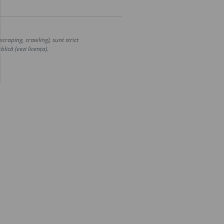
craping, crawling), sunt strict
lică (vezi licența).