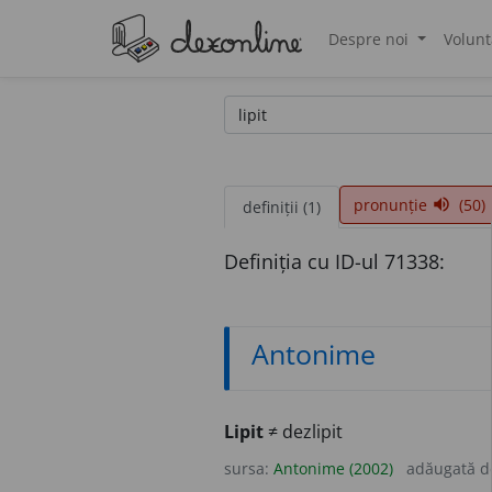
Despre noi
Volunt
®
pronunție
(50)
volume_up
definiții (1)
Definiția cu ID-ul 71338:
Antonime
Lipit
≠ dezlipit
sursa:
Antonime (2002)
adăugată 