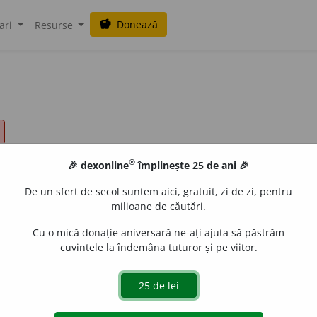
Donează
savings
ari
Resurse
®
🎉 dexonline
împlinește 25 de ani 🎉
De un sfert de secol suntem aici, gratuit, zi de zi, pentru
milioane de căutări.
Cu o mică donație aniversară ne-ați ajuta să păstrăm
cuvintele la îndemâna tuturor și pe viitor.
de
siveco
acțiuni