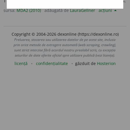
Tumoare mixtă, formată din țesut adipos și țesut fibros.
sursa:
MDA2 (2010)
adăugată de
LauraGellner
acțiuni
Copyright © 2004-2026 dexonline (https://dexonline.ro)
Preluarea, stocarea sau utilizarea datelor de pe acest site, inclusiv
prin orice metode de extragere automată (web scraping, crawling),
sunt strict interzise fără acordul nostru prealabil scris, cu excepția
seturilor de date oferite oficial spre utilizare publică (vezi licența).
licență
confidențialitate
găzduit de
Hosterion