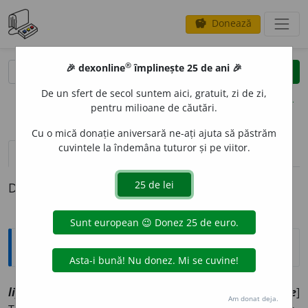
Donează
savings
®
®
🎉 dexonline
împlinește 25 de ani 🎉
caută
clear
search
De un sfert de secol suntem aici, gratuit, zi de zi,
opțiuni
pentru milioane de căutări.
Cu o mică donație aniversară ne-ați ajuta să păstrăm
cuvintele la îndemâna tuturor și pe viitor.
definiții (1)
Definiția cu ID-ul 1127457:
Explicative DEX
3
lipofibr
o
m
sn
[
At:
DN
/
Pl
:
~o
a
me
/
E:
fr
lipofibrome
]
Am donat deja.