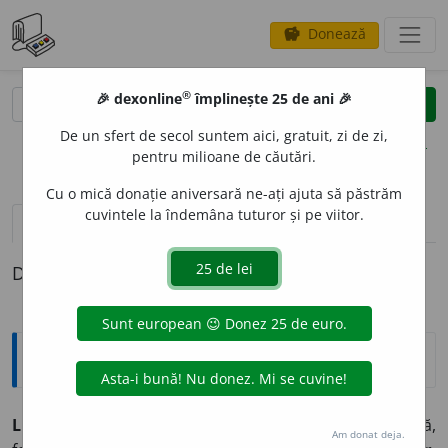
Donează
savings
®
®
🎉 dexonline
împlinește 25 de ani 🎉
caută
clear
search
De un sfert de secol suntem aici, gratuit, zi de zi,
opțiuni
pentru milioane de căutări.
Cu o mică donație aniversară ne-ați ajuta să păstrăm
cuvintele la îndemâna tuturor și pe viitor.
definiții (1)
Definiția cu ID-ul 864583:
Explicative DEX
LIPOFIBR
O
M,
lipofibroame,
s. n.
(
Med.
) Tumoare mixtă,
Am donat deja.