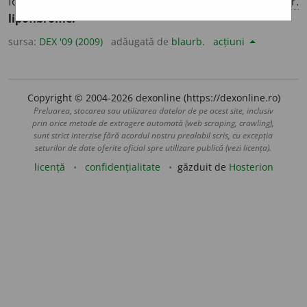
formată din țesut adipos și țesut fibros. – Din
fr.
lipofibrome.
sursa:
DEX '09 (2009)
adăugată de
blaurb.
acțiuni
Copyright © 2004-2026 dexonline (https://dexonline.ro)
Preluarea, stocarea sau utilizarea datelor de pe acest site, inclusiv
prin orice metode de extragere automată (web scraping, crawling),
sunt strict interzise fără acordul nostru prealabil scris, cu excepția
seturilor de date oferite oficial spre utilizare publică (vezi licența).
licență
confidențialitate
găzduit de
Hosterion