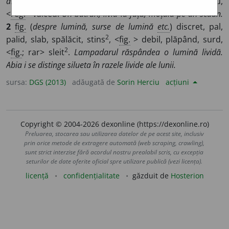
ale acesteia
) învinețit, vânăt, verde, <
livr.
> exsanguu,
<
reg.
> vâlced.
Un bătrân, livid la față, moțăia pe un scaun.
2
fig.
(
despre lumină, surse de lumină
etc.
) discret, pal,
2
palid, slab, spălăcit, stins
, <
fig.
> debil, plăpând, surd,
2
<
fig.
; rar> sleit
.
Lampadarul răspândea o lumină lividă.
Abia i se distinge silueta în razele livide ale lunii.
sursa:
DGS (2013)
adăugată de
Sorin Herciu
acțiuni
Copyright © 2004-2026 dexonline (https://dexonline.ro)
Preluarea, stocarea sau utilizarea datelor de pe acest site, inclusiv
prin orice metode de extragere automată (web scraping, crawling),
sunt strict interzise fără acordul nostru prealabil scris, cu excepția
seturilor de date oferite oficial spre utilizare publică (vezi licența).
licență
confidențialitate
găzduit de
Hosterion