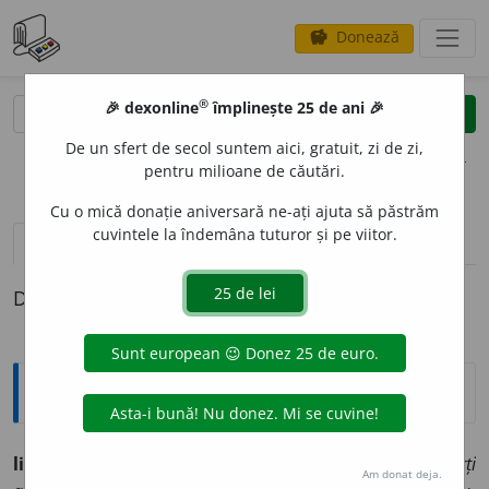
Donează
savings
®
®
🎉 dexonline
împlinește 25 de ani 🎉
caută
clear
search
De un sfert de secol suntem aici, gratuit, zi de zi,
opțiuni
pentru milioane de căutări.
Cu o mică donație aniversară ne-ați ajuta să păstrăm
cuvintele la îndemâna tuturor și pe viitor.
pronunție
(1)
volume_up
definiții (1)
Definiția cu ID-ul 1355163:
Sinonime
liv
i
d, -ă
adj.
1
(
despre oameni, despre față sau despre părți
Am donat deja.