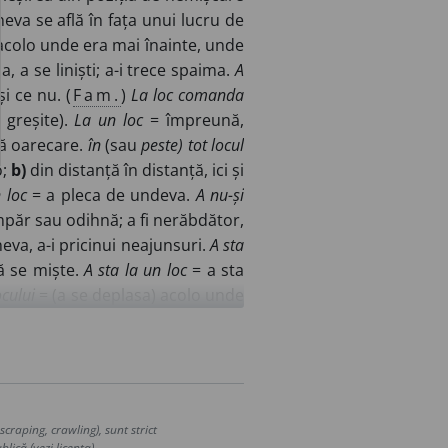
va se află în fața unui lucru de
acolo unde era mai înainte, unde
a, a se liniști; a-i trece spaima.
A
i ce nu. (
Fam.
)
La loc comanda
 greșite).
La un loc
= împreună,
ă oarecare.
în
(sau
peste) tot locul
o;
b)
din distanță în distanță, ici și
 loc
= a pleca de undeva.
A nu-și
păr sau odihnă; a fi nerăbdător,
eva, a-i pricinui neajunsuri.
A sta
să se miște.
A sta la un loc
= a sta
ocului
= (a se deplasa) acolo unde
tă de pământ (cultivabil). ◊
Loc de
rietatea cuiva și destinat pentru
ea, țara, localitatea în care s-a
lui
= (a fi) originar din... sau din
e producție)
= parte din suprafața
craping, crawling), sunt strict
 în vederea obținerii producției,
lică (vezi licența).