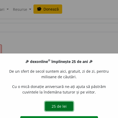
Donează
savings
ari
Resurse
®
🎉 dexonline
împlinește 25 de ani 🎉
De un sfert de secol suntem aici, gratuit, zi de zi, pentru
milioane de căutări.
Cu o mică donație aniversară ne-ați ajuta să păstrăm
cuvintele la îndemâna tuturor și pe viitor.
iune determinată în spațiu. ◊
Loc. adv.
Din
(sau
de pe) lo
ă a se deplasa.
În
(sau pe)
loc
=
a)
pe aceeași bucată de pămân
o clipă. (
Expr.
)
Pe loc repaus
= comandă militară indicând 