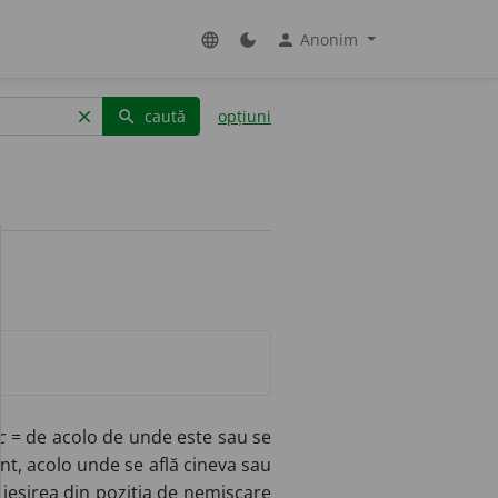
Anonim
language
dark_mode
person
caută
opțiuni
clear
search
c
= de acolo de unde este sau se
t, acolo unde se află cineva sau
ieșirea din poziția de nemișcare