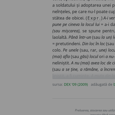
a soldatului și adoptarea unei po
neînțeles, pe care nu-l poate c
stătea de obicei. (
Expr.
)
A-i ven
pune pe cineva la locul lui
= a-i da
(sau mișcarea),
se spune pentru 
laolaltă.
Până într-un
(sau
la un) l
= pretutindeni.
Din loc în loc
(sa
colo.
Pe unele
(sau, rar,
une) locu
(mai) afla
(sau
găsi) locul
ori
a nu-
neliniștit.
A nu (mai) avea loc de c
(sau
a se ține, a rămâne, a încreme
liniștit, a fi cuminte.
A muta din lo
s-a întâmplat ceva (pentru a face
sursa:
DEX '09 (2009)
adăugată de
casă
= teren destinat pentru co
morminte sau cavouri. ♦ Regiun
născut cineva. ◊
Expr.
(A fi) d
regiunea unde se află cineva.
2.
Preluarea, stocarea sau utiliz
unei unități economice în care u
interzise fără acor