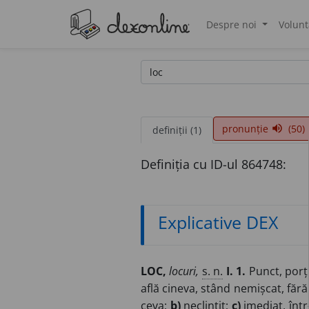
Despre noi
Volunt
®
pronunție
(50)
volume_up
definiții (1)
Definiția cu ID-ul 864748:
Explicative DEX
LOC,
locuri,
s. n.
I. 1.
Punct, porț
află cineva, stând nemișcat, făr
ceva;
b)
neclintit;
c)
imediat, într-