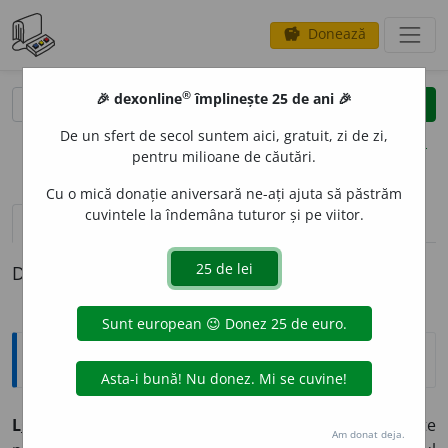
Donează
savings
®
®
🎉 dexonline
împlinește 25 de ani 🎉
caută
clear
search
De un sfert de secol suntem aici, gratuit, zi de zi,
opțiuni
pentru milioane de căutări.
Cu o mică donație aniversară ne-ați ajuta să păstrăm
cuvintele la îndemâna tuturor și pe viitor.
pronunție
(7)
volume_up
definiții (1)
Definiția cu ID-ul 474397:
Explicative DEX
L
O
RO
s. n.
cont deschis de o bancă din străinătate
Am donat deja.