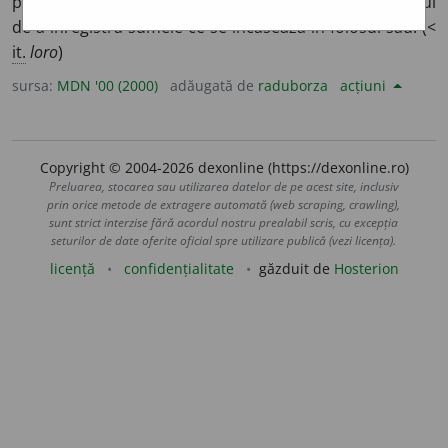
pentru corespondentul său dintr-o altă țară, cu scopul
de a înregistra sumele ce se încasează în folosul său. (<
it.
loro
)
sursa:
MDN '00 (2000)
adăugată de
raduborza
acțiuni
Copyright © 2004-2026 dexonline (https://dexonline.ro)
Preluarea, stocarea sau utilizarea datelor de pe acest site, inclusiv
prin orice metode de extragere automată (web scraping, crawling),
sunt strict interzise fără acordul nostru prealabil scris, cu excepția
seturilor de date oferite oficial spre utilizare publică (vezi licența).
licență
confidențialitate
găzduit de
Hosterion