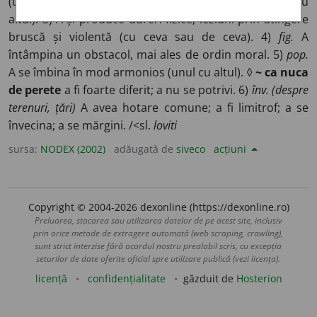
(unul cu altul). 2) A se atinge din întâmplare (unul cu
altul). 3) A-și produce dureri fizice, leziuni prin atingere
bruscă și violentă (cu ceva sau de ceva). 4)
fig.
A
întâmpina un obstacol, mai ales de ordin moral. 5)
pop.
A se îmbina în mod armonios (unul cu altul). ◊
~ ca nuca
de perete
a fi foarte diferit; a nu se potrivi. 6)
înv. (despre
terenuri, țări)
A avea hotare comune; a fi limitrof; a se
învecina; a se mărgini. /<sl.
loviti
sursa:
NODEX (2002)
adăugată de
siveco
acțiuni
Copyright © 2004-2026 dexonline (https://dexonline.ro)
Preluarea, stocarea sau utilizarea datelor de pe acest site, inclusiv
prin orice metode de extragere automată (web scraping, crawling),
sunt strict interzise fără acordul nostru prealabil scris, cu excepția
seturilor de date oferite oficial spre utilizare publică (vezi licența).
licență
confidențialitate
găzduit de
Hosterion