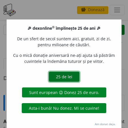
Donează
savings
®
®
🎉 dexonline
împlinește 25 de ani 🎉
caută
clear
search
De un sfert de secol suntem aici, gratuit, zi de zi,
opțiuni
pentru milioane de căutări.
Cu o mică donație aniversară ne-ați ajuta să păstrăm
cuvintele la îndemâna tuturor și pe viitor.
pronunție
(50)
volume_up
definiții (1)
Definiția cu ID-ul 341883:
Explicative DEX
A SE LOV
I
mă ~
e
sc
intranz.
1) A intra în contact violent
Am donat deja.