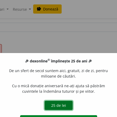
Donează
savings
ari
Resurse
®
🎉 dexonline
împlinește 25 de ani 🎉
De un sfert de secol suntem aici, gratuit, zi de zi, pentru
milioane de căutări.
Cu o mică donație aniversară ne-ați ajuta să păstrăm
cuvintele la îndemâna tuturor și pe viitor.
nșfăca, a prinde, (
pop.
și
fam.
) căpui, (
pop.
) a încăibăra, (
ism
înv.
) a proftaxi, (
fam.
fig.
) a căptuși, a umfla.
(A ~ în mînă o 
 agîmba.
(~ copilul în brațe.)
3.
a răpi.
(Gangsterii au ~t-o în pa