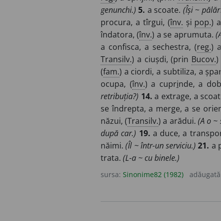
genunchi.)
5.
a scoate.
(Își ~ pălă
procura, a tîrgui, (
înv.
și
pop.
) 
îndatora, (
înv.
) a se aprumuta.
(
a confisca, a sechestra, (
reg.
) 
Transilv.
) a ciușdi, (prin
Bucov.
)
(
fam.
) a ciordi, a subtiliza, a șpar
ocupa, (
înv.
) a cupr
i
nde, a dob
retribuția?)
14.
a extrage, a scoa
se îndrepta, a merge, a se orient
năzui, (
Transilv.
) a arădui.
(A o ~ 
după car.)
19.
a duce, a transpo
năimi.
(Îl ~ într-un serviciu.)
21.
a 
trata.
(L-a ~ cu binele.)
sursa:
Sinonime82 (1982)
adăugată