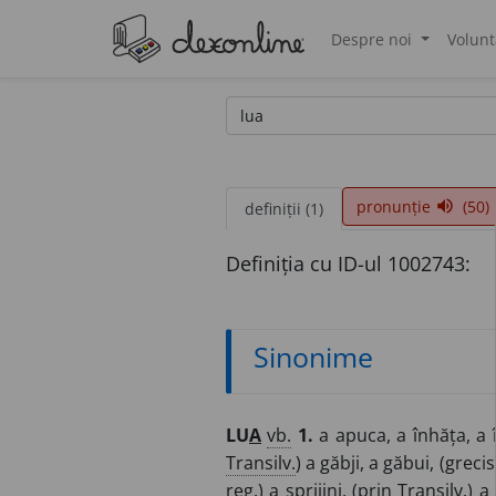
Despre noi
Volunt
®
pronunție
(50)
volume_up
definiții (1)
Definiția cu ID-ul 1002743:
Sinonime
LU
A
vb.
1.
a apuca, a înhăța, a î
Transilv.
) a găbji, a găbui, (grec
reg.
) a sprijini, (prin
Transilv.
) a