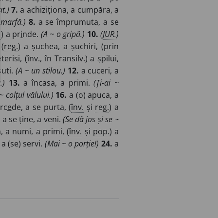
t.)
7.
a achiziționa, a cumpăra, a
 marfă.)
8.
a se împrumuta, a se
.
) a pr
i
nde.
(A ~ o gripă.)
10.
(
JUR.
)
 (
reg.
) a șuchea, a șuchiri, (prin
terisi, (
înv.
, în
Transilv.
) a șpilui,
șuti.
(A ~ un stilou.)
12.
a cuceri, a
.)
13.
a încasa, a primi.
(Ți-ai ~
~ colțul vălului.)
16.
a (o) apuca, a
rc
e
de, a se purta, (
înv.
și
reg.
) a
a se ține, a veni.
(Se dă jos și se ~
, a numi, a primi, (
înv.
și
pop.
) a
a (se) servi.
(Mai ~ o porție!)
24.
a