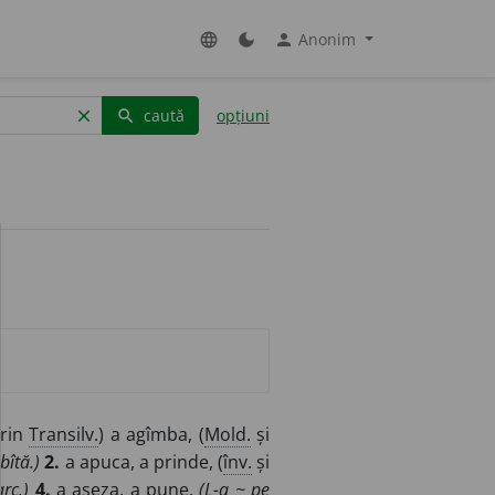
Anonim
language
dark_mode
person
caută
opțiuni
clear
search
prin
Transilv.
) a agîmba, (
Mold.
și
bîtă.)
2.
a apuca, a prinde, (
înv.
și
rc.)
4.
a așeza, a pune.
(L-a ~ pe