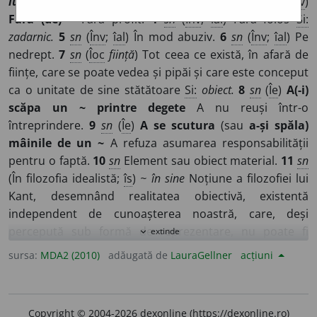
lucrum
]
1
sn
(
Înv
) Profit.
2
sn
(
Înv
) Folos.
3
sn
(
Înv
;
îlav
)
Fără (de) ~
Fără profit.
4
sn
(
Înv
;
îal
) Fără folos
Si:
zadarnic.
5
sn
(
Înv
;
îal
) În mod abuziv.
6
sn
(
Înv
;
îal
) Pe
nedrept.
7
sn
(
Îoc
ființă
) Tot ceea ce există, în afară de
ființe, care se poate vedea și pipăi și care este conceput
ca o unitate de sine stătătoare
Si:
obiect.
8
sn
(
Îe
)
A(-i)
scăpa un ~ printre degete
A nu reuși într-o
întreprindere.
9
sn
(
Îe
)
A se scutura
(sau
a-și spăla)
mâinile de un ~
A refuza asumarea responsabilității
pentru o faptă.
10
sn
Element sau obiect material.
11
sn
(În filozofia idealistă;
îs
)
~ în sine
Noțiune a filozofiei lui
Kant, desemnând realitatea obiectivă, existentă
independent de cunoașterea noastră, care, deși
percepută sub formă de reprezentare, nu poate fi
extinde
expand_more
cunoscută în esența ei.
12
sn
(
Jur
;
îs
)
~ imobil
(sau
sursa:
MDA2 (2010)
adăugată de
LauraGellner
acțiuni
nemișcător
) Lucru (
7
) care, în mod natural sau prin
voința omului, nu poate fi strămutat dintr-un loc în altul.
13
sn
(
Jur
;
îs
)
~ mobil
(sau
mișcător
) Lucru (
7
) care poate fi
Copyright © 2004-2026 dexonline (https://dexonline.ro)