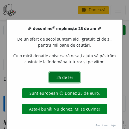
Donează
savings
®
®
🎉 dexonline
împlinește 25 de ani 🎉
caută
clear
search
De un sfert de secol suntem aici, gratuit, zi de zi,
opțiuni
pentru milioane de căutări.
Cu o mică donație aniversară ne-ați ajuta să păstrăm
cuvintele la îndemâna tuturor și pe viitor.
pronunție
(50)
volume_up
definiții (1)
Definiția cu ID-ul 1130005:
Explicative DEX
l
u
cru
[
At:
CORESI, EV. 323/22 /
Pl
:
~ri,
(
înv
)
~re
/
E:
ml
Am donat deja.