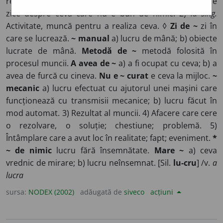
real sau imaginar).
~rile din casă. ◊ ~ prost (
sau
rău)
se
zice despre ceva care nu e bun de nimic. 2)
la sing.
Activitate, muncă pentru a realiza ceva. ◊
Zi de ~
zi în
care se lucrează.
~ manual
a) lucru de mână; b) obiecte
lucrate de mână.
Metodă de ~
metodă folosită în
procesul muncii.
A avea de ~
a) a fi ocupat cu ceva; b) a
avea de furcă cu cineva.
Nu e ~ curat
e ceva la mijloc.
~
mecanic
a) lucru efectuat cu ajutorul unei mașini care
funcționează cu transmisii mecanice; b) lucru făcut în
mod automat. 3) Rezultat al muncii. 4) Afacere care cere
o rezolvare, o soluție; chestiune; problemă. 5)
Întâmplare care a avut loc în realitate; fapt; eveniment.
*
~ de nimic
lucru fără însemnătate.
Mare ~
a) ceva
vrednic de mirare; b) lucru neînsemnat. [Sil.
lu-cru
] /v.
a
lucra
sursa:
NODEX (2002)
adăugată de
siveco
acțiuni