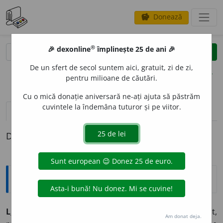
Donează
savings
®
®
🎉 dexonline
împlinește 25 de ani 🎉
caută
clear
search
De un sfert de secol suntem aici, gratuit, zi de zi,
opțiuni
pentru milioane de căutări.
Cu o mică donație aniversară ne-ați ajuta să păstrăm
cuvintele la îndemâna tuturor și pe viitor.
pronunție
(50)
volume_up
definiții (1)
Definiția cu ID-ul 341911:
Explicative DEX
L
U
CRU ~ri
n.
1) Obiect material (concret sau abstract,
Am donat deja.