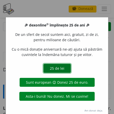
Donează
savings
®
®
🎉 dexonline
împlinește 25 de ani 🎉
caută
clear
search
De un sfert de secol suntem aici, gratuit, zi de zi,
opțiuni
pentru milioane de căutări.
Cu o mică donație aniversară ne-ați ajuta să păstrăm
cuvintele la îndemâna tuturor și pe viitor.
pronunție
(50)
volume_up
definiții (1)
Definiția cu ID-ul 191817:
Sinonime
LUMIN
O
S
adj.
1.
v.
strălucitor.
2.
scânteietor, strălucitor,
Am donat deja.