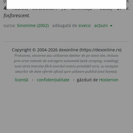
(înv. și reg.) vederos, (reg.) stelos.
(Un astru ~.)
3.
v.
senin.
4.
radios, strălucitor.
(O dimineață ~oasă.)
5.
v.
fosforescent.
sursa:
Sinonime (2002)
adăugată de
siveco
acțiuni
Copyright © 2004-2026 dexonline (https://dexonline.ro)
Preluarea, stocarea sau utilizarea datelor de pe acest site, inclusiv
prin orice metode de extragere automată (web scraping, crawling),
sunt strict interzise fără acordul nostru prealabil scris, cu excepția
seturilor de date oferite oficial spre utilizare publică (vezi licența).
licență
confidențialitate
găzduit de
Hosterion