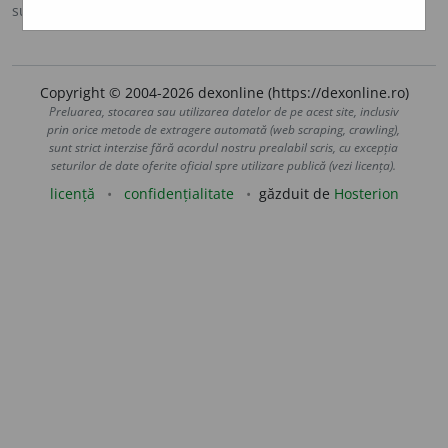
sursa:
Ortografic (2002)
adăugată de
siveco
acțiuni
Copyright © 2004-2026 dexonline (https://dexonline.ro)
Preluarea, stocarea sau utilizarea datelor de pe acest site, inclusiv
prin orice metode de extragere automată (web scraping, crawling),
sunt strict interzise fără acordul nostru prealabil scris, cu excepția
seturilor de date oferite oficial spre utilizare publică (vezi licența).
licență
confidențialitate
găzduit de
Hosterion