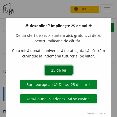
Donează
savings
®
®
🎉 dexonline
împlinește 25 de ani 🎉
caută
clear
search
De un sfert de secol suntem aici, gratuit, zi de zi,
opțiuni
pentru milioane de căutări.
Cu o mică donație aniversară ne-ați ajuta să păstrăm
cuvintele la îndemâna tuturor și pe viitor.
pronunție
(2)
volume_up
definiții (1)
Definiția cu ID-ul 258978:
Ortografice DOOM
mac
a
s. f., art.
mac
a
ua,
g.-d. art.
mac
a
lei
Am donat deja.