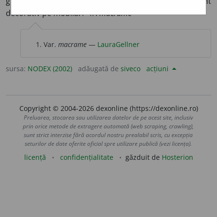
groase și folosită în calitate de franjuri sau ca element
[1]
decorativ pe mobilă. /<fr.
macramé
Var.
macrame
—
LauraGellner
sursa:
NODEX (2002)
adăugată de
siveco
acțiuni
Copyright © 2004-2026 dexonline (https://dexonline.ro)
Preluarea, stocarea sau utilizarea datelor de pe acest site, inclusiv
prin orice metode de extragere automată (web scraping, crawling),
sunt strict interzise fără acordul nostru prealabil scris, cu excepția
seturilor de date oferite oficial spre utilizare publică (vezi licența).
licență
confidențialitate
găzduit de
Hosterion