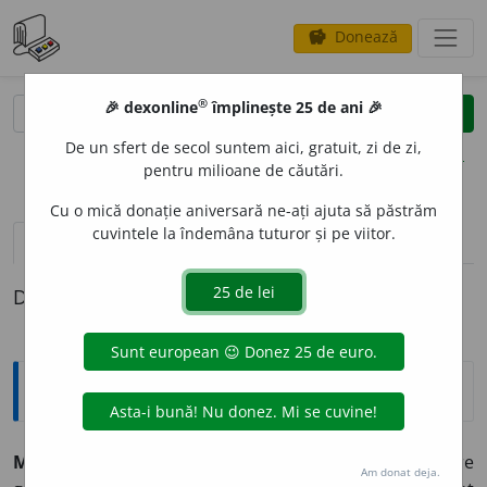
Donează
savings
®
®
🎉 dexonline
împlinește 25 de ani 🎉
caută
clear
search
De un sfert de secol suntem aici, gratuit, zi de zi,
opțiuni
pentru milioane de căutări.
Cu o mică donație aniversară ne-ați ajuta să păstrăm
cuvintele la îndemâna tuturor și pe viitor.
definiții (1)
Definiția cu ID-ul 342029:
Explicative DEX
MACRAM
E
U ~ri
n.
Împletitură de mână făcută din fire
Am donat deja.