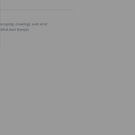
craping, crawling), sunt strict
lică (vezi licența).