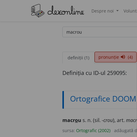
Despre noi
Volunt
®
pronunție
(4)
volume_up
definiții (1)
Definiția cu ID-ul 259095:
Ortografice DOOM
macr
o
u
s. n. (sil.
-crou
), art.
macr
sursa:
Ortografic (2002)
adăugată 