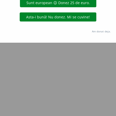
Copyright © 2004-2026 dexonline (https://dexonline.ro)
area datelor de pe acest site, inclusiv prin orice metode de extragere automată (web s
dul nostru prealabil scris, cu excepția seturilor de date oferite oficial spre utilizare pub
Am donat deja.
licență
confidențialitate
găzduit de
Hosterion