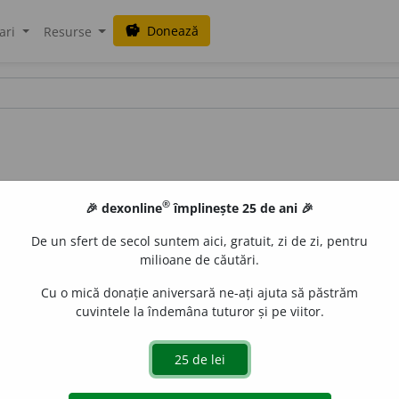
Donează
savings
ari
Resurse
®
🎉 dexonline
împlinește 25 de ani 🎉
De un sfert de secol suntem aici, gratuit, zi de zi, pentru
milioane de căutări.
Cu o mică donație aniversară ne-ați ajuta să păstrăm
cuvintele la îndemâna tuturor și pe viitor.
o
ul;
pl.
macr
o
uri
de
siveco
acțiuni