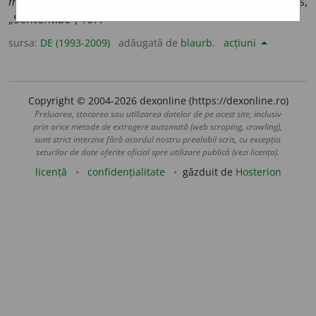
mari pedepsesc adesea pe hoții cei mici
– Balbus,
„Sententiae”, 107.
sursa:
DE (1993-2009)
adăugată de
blaurb.
acțiuni
Copyright © 2004-2026 dexonline (https://dexonline.ro)
Preluarea, stocarea sau utilizarea datelor de pe acest site, inclusiv
prin orice metode de extragere automată (web scraping, crawling),
sunt strict interzise fără acordul nostru prealabil scris, cu excepția
seturilor de date oferite oficial spre utilizare publică (vezi licența).
licență
confidențialitate
găzduit de
Hosterion