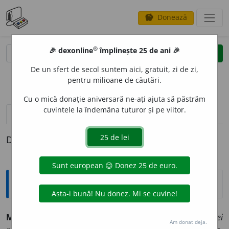
Donează
savings
®
®
🎉 dexonline
împlinește 25 de ani 🎉
caută
clear
search
De un sfert de secol suntem aici, gratuit, zi de zi,
opțiuni
pentru milioane de căutări.
Cu o mică donație aniversară ne-ați ajuta să păstrăm
cuvintele la îndemâna tuturor și pe viitor.
definiții (1)
Definiția cu ID-ul 564016:
Enciclopedice
MAGNI MINORES SAEPE FURES PUNIUNT
(
lat.
)
hoții cei
Am donat deja.