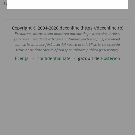
sursa:
MDO (1953)
adăugată de
Ladislau Strifler
acțiuni
Copyright © 2004-2026 dexonline (https://dexonline.ro)
Preluarea, stocarea sau utilizarea datelor de pe acest site, inclusiv
prin orice metode de extragere automată (web scraping, crawling),
sunt strict interzise fără acordul nostru prealabil scris, cu excepția
seturilor de date oferite oficial spre utilizare publică (vezi licența).
licență
confidențialitate
găzduit de
Hosterion