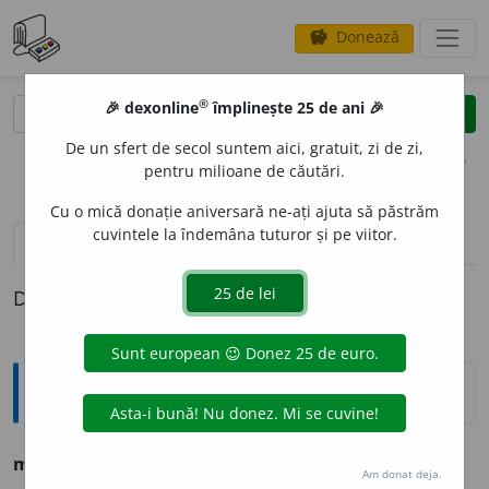
Donează
savings
®
®
🎉 dexonline
împlinește 25 de ani 🎉
caută
clear
search
De un sfert de secol suntem aici, gratuit, zi de zi,
opțiuni
pentru milioane de căutări.
Cu o mică donație aniversară ne-ați ajuta să păstrăm
cuvintele la îndemâna tuturor și pe viitor.
pronunție
(5)
volume_up
definiții (1)
Definiția cu ID-ul 1135416:
Ortografice DOOM
maleabil
(
e-a
)
Am donat deja.