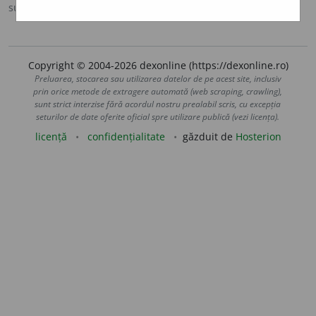
sursa:
IVO-III (1941)
adăugată de
Ladislau Strifler
acțiuni
Copyright © 2004-2026 dexonline (https://dexonline.ro)
Preluarea, stocarea sau utilizarea datelor de pe acest site, inclusiv
prin orice metode de extragere automată (web scraping, crawling),
sunt strict interzise fără acordul nostru prealabil scris, cu excepția
seturilor de date oferite oficial spre utilizare publică (vezi licența).
licență
confidențialitate
găzduit de
Hosterion