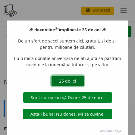
Donează
savings
®
®
🎉 dexonline
împlinește 25 de ani 🎉
caută
clear
search
De un sfert de secol suntem aici, gratuit, zi de zi,
opțiuni
pentru milioane de căutări.
Cu o mică donație aniversară ne-ați ajuta să păstrăm
cuvintele la îndemâna tuturor și pe viitor.
pronunție
(5)
volume_up
definiții (1)
Definiția cu ID-ul 1161526:
Ortografice DOOM
maleabil
.
Am donat deja.