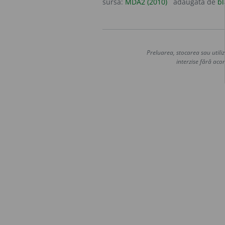
sursa:
MDA2 (2010)
adăugată de
bl
Preluarea, stocarea sau utiliz
interzise fără acor