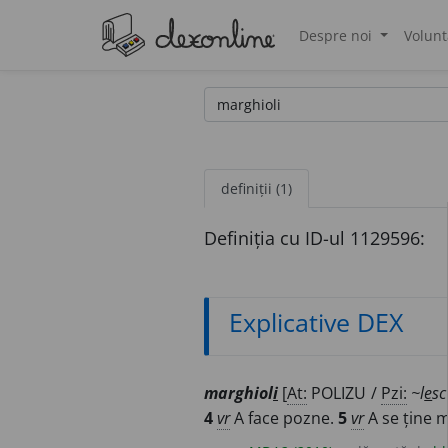
Despre noi
Volunt
®
definiții (1)
Definiția cu ID-ul 1129596:
Explicative DEX
marghiol
i
[
At:
POLIZU /
Pzi:
~l
e
sc
4
vr
A face pozne.
5
vr
A se ține 