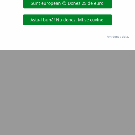
aurb.
acțiuni
Copyright © 2004-2026 dexonline (https://dexonline.ro)
area datelor de pe acest site, inclusiv prin orice metode de extragere automată (web s
Am donat deja.
dul nostru prealabil scris, cu excepția seturilor de date oferite oficial spre utilizare pub
licență
confidențialitate
găzduit de
Hosterion