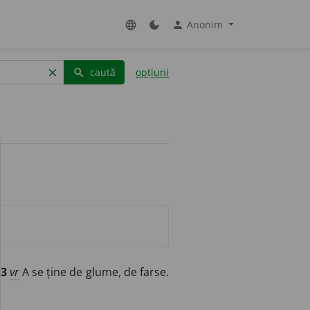
Anonim
language
dark_mode
person
caută
opțiuni
clear
search
.
3
vr
A se ține de glume, de farse.