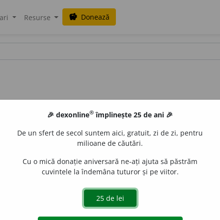
Donează
savings
ari
Resurse
®
🎉 dexonline
împlinește 25 de ani 🎉
De un sfert de secol suntem aici, gratuit, zi de zi, pentru
milioane de căutări.
Cu o mică donație aniversară ne-ați ajuta să păstrăm
cuvintele la îndemâna tuturor și pe viitor.
 /
E:
marghiol
] (
Reg
)
1
vr
A se preface.
2
vt
A trage pe sfoară
mândru.
6
vr
A face mofturi, fasoane.
7
vr
A se chinui.