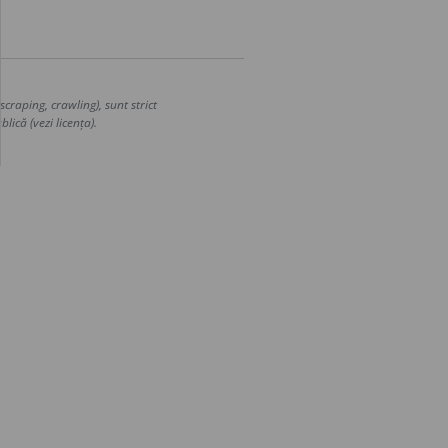
craping, crawling), sunt strict
lică (vezi licența).