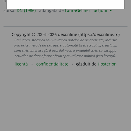
unui text.
2.
Secundar. [
Cf.
fr.
marginal,
it.
marginale
].
sursa:
DN (1986)
adăugată de
LauraGellner
acțiuni
Copyright © 2004-2026 dexonline (https://dexonline.ro)
Preluarea, stocarea sau utilizarea datelor de pe acest site, inclusiv
prin orice metode de extragere automată (web scraping, crawling),
sunt strict interzise fără acordul nostru prealabil scris, cu excepția
seturilor de date oferite oficial spre utilizare publică (vezi licența).
licență
confidențialitate
găzduit de
Hosterion