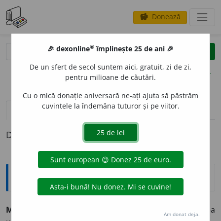
Donează
savings
®
®
🎉 dexonline
împlinește 25 de ani 🎉
caută
clear
search
De un sfert de secol suntem aici, gratuit, zi de zi,
opțiuni
pentru milioane de căutări.
Cu o mică donație aniversară ne-ați ajuta să păstrăm
cuvintele la îndemâna tuturor și pe viitor.
pronunție
(46)
volume_up
definiții (1)
Definiția cu ID-ul 421124:
Explicative DEX
MARGIN
A
L, -Ă
adj.
1.
De margine; scris pe marginea
Am donat deja.