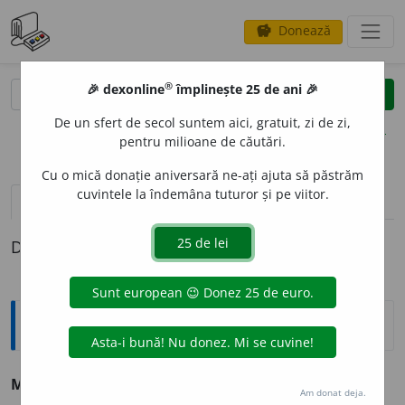
Donează
savings
®
®
🎉 dexonline
împlinește 25 de ani 🎉
caută
clear
search
De un sfert de secol suntem aici, gratuit, zi de zi,
opțiuni
pentru milioane de căutări.
Cu o mică donație aniversară ne-ați ajuta să păstrăm
cuvintele la îndemâna tuturor și pe viitor.
definiții (1)
Definiția cu ID-ul 1252949:
Tezaur
M
A
RNE
s. f. v.
margine.
Am donat deja.