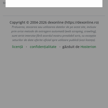
sursa:
DLR (1913-2010)
adăugată de
blaurb.
acțiuni
Copyright © 2004-2026 dexonline (https://dexonline.ro)
Preluarea, stocarea sau utilizarea datelor de pe acest site, inclusiv
prin orice metode de extragere automată (web scraping, crawling),
sunt strict interzise fără acordul nostru prealabil scris, cu excepția
seturilor de date oferite oficial spre utilizare publică (vezi licența).
licență
confidențialitate
găzduit de
Hosterion