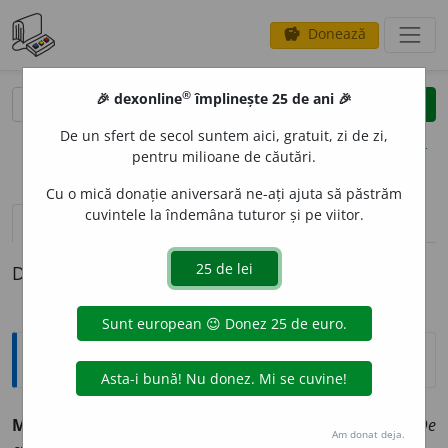
Donează
savings
®
®
🎉 dexonline
împlinește 25 de ani 🎉
caută
clear
search
De un sfert de secol suntem aici, gratuit, zi de zi,
opțiuni
pentru milioane de căutări.
Cu o mică donație aniversară ne-ați ajuta să păstrăm
cuvintele la îndemâna tuturor și pe viitor.
pronunție
(47)
volume_up
definiții (1)
Definiția cu ID-ul 192393:
Sinonime
MAR
O
adj. invar. cafeniu, castaniu, (pop.) căcăniu.
(De
Am donat deja.