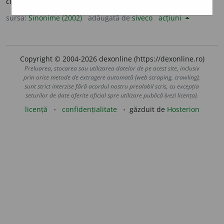
culoare ~.)
sursa:
Sinonime (2002)
adăugată de
siveco
acțiuni
Copyright © 2004-2026 dexonline (https://dexonline.ro)
Preluarea, stocarea sau utilizarea datelor de pe acest site, inclusiv
prin orice metode de extragere automată (web scraping, crawling),
sunt strict interzise fără acordul nostru prealabil scris, cu excepția
seturilor de date oferite oficial spre utilizare publică (vezi licența).
licență
confidențialitate
găzduit de
Hosterion