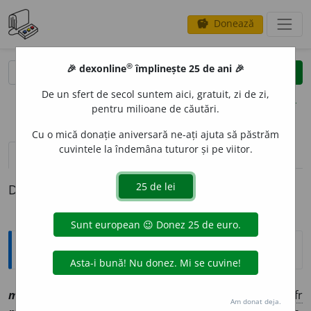
Donează
savings
®
®
🎉 dexonline
împlinește 25 de ani 🎉
caută
clear
search
De un sfert de secol suntem aici, gratuit, zi de zi,
opțiuni
pentru milioane de căutări.
Cu o mică donație aniversară ne-ați ajuta să păstrăm
cuvintele la îndemâna tuturor și pe viitor.
pronunție
(22)
volume_up
definiții (1)
Definiția cu ID-ul 1129906:
Explicative DEX
2
mart
i
r
, ~ă
smf
[
At:
ASACHI, I. 56/29 /
Pl
:
~i, ~e
/
E:
fr
Am donat deja.