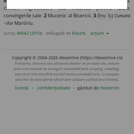
martyr
]
1
Persoană care a avut de îndurat suferința,
chinuri îngrozitoare sau moartea pentru ideile,
convingerile sale.
2
Mucenic al Bisericii.
3
(
înv
;
îs
)
Cununa
~ilor
Martiriu.
sursa:
MDA2 (2010)
adăugată de
blaurb.
acțiuni
Copyright © 2004-2026 dexonline (https://dexonline.ro)
Preluarea, stocarea sau utilizarea datelor de pe acest site, inclusiv
prin orice metode de extragere automată (web scraping, crawling),
sunt strict interzise fără acordul nostru prealabil scris, cu excepția
seturilor de date oferite oficial spre utilizare publică (vezi licența).
licență
confidențialitate
găzduit de
Hosterion