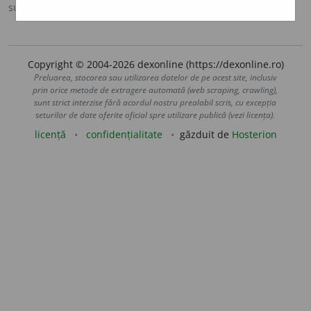
sursa:
Sinonime (2002)
adăugată de
siveco
acțiuni
Copyright © 2004-2026 dexonline (https://dexonline.ro)
Preluarea, stocarea sau utilizarea datelor de pe acest site, inclusiv
prin orice metode de extragere automată (web scraping, crawling),
sunt strict interzise fără acordul nostru prealabil scris, cu excepția
seturilor de date oferite oficial spre utilizare publică (vezi licența).
licență
confidențialitate
găzduit de
Hosterion