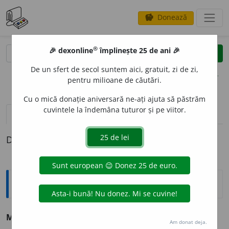
Donează
savings
®
®
🎉 dexonline
împlinește 25 de ani 🎉
caută
clear
search
De un sfert de secol suntem aici, gratuit, zi de zi,
opțiuni
pentru milioane de căutări.
Cu o mică donație aniversară ne-ați ajuta să păstrăm
cuvintele la îndemâna tuturor și pe viitor.
pronunție
(22)
volume_up
definiții (1)
Definiția cu ID-ul 192405:
Sinonime
MART
I
R
s. v.
mucenic.
Am donat deja.