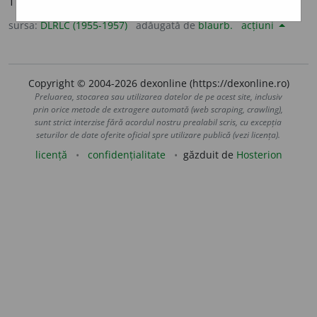
fricționa
.
sursa:
DLRLC (1955-1957)
adăugată de
blaurb.
acțiuni
Copyright © 2004-2026 dexonline (https://dexonline.ro)
Preluarea, stocarea sau utilizarea datelor de pe acest site, inclusiv
prin orice metode de extragere automată (web scraping, crawling),
sunt strict interzise fără acordul nostru prealabil scris, cu excepția
seturilor de date oferite oficial spre utilizare publică (vezi licența).
licență
confidențialitate
găzduit de
Hosterion