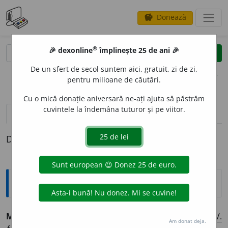
Donează
savings
®
®
🎉 dexonline
împlinește 25 de ani 🎉
caută
clear
search
De un sfert de secol suntem aici, gratuit, zi de zi,
opțiuni
pentru milioane de căutări.
Cu o mică donație aniversară ne-ați ajuta să păstrăm
cuvintele la îndemâna tuturor și pe viitor.
pronunție
(50)
volume_up
definiții (1)
Definiția cu ID-ul 916889:
Explicative DEX
1
MAS
A
,
masez,
vb.
I.
Tranz.
A face masaj.
V.
Am donat deja.