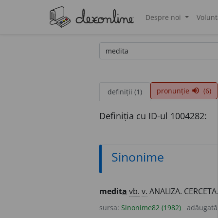
Despre noi
Volunt
®
pronunție
(6)
volume_up
definiții (1)
Definiția cu ID-ul 1004282:
Sinonime
medit
a
vb.
v.
ANALIZA. CERCETA.
sursa:
Sinonime82 (1982)
adăugată