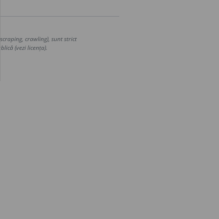
craping, crawling), sunt strict
lică (vezi licența).