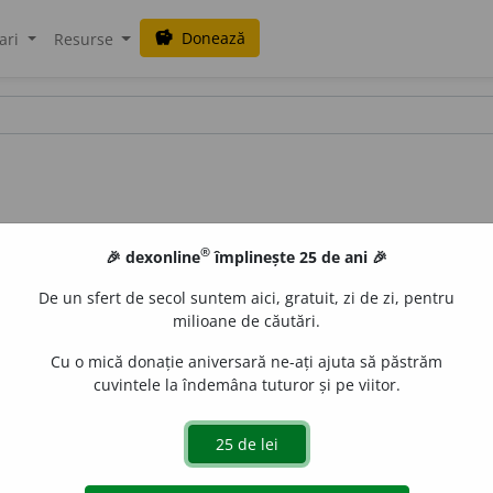
Donează
savings
ari
Resurse
®
🎉 dexonline
împlinește 25 de ani 🎉
De un sfert de secol suntem aici, gratuit, zi de zi, pentru
milioane de căutări.
Cu o mică donație aniversară ne-ați ajuta să păstrăm
cuvintele la îndemâna tuturor și pe viitor.
 EXAMINA. INVESTIGA. PLĂNUI. STUDIA. URMĂRI.
 de
LauraGellner
acțiuni