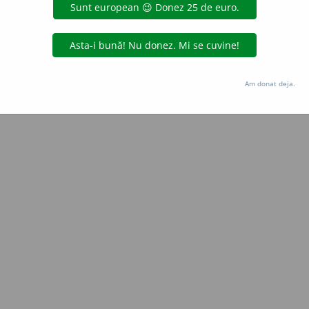
Copyright © 2004-2026 dexonline (https://dexonline.ro)
area datelor de pe acest site, inclusiv prin orice metode de extragere automată (web s
dul nostru prealabil scris, cu excepția seturilor de date oferite oficial spre utilizare pub
Am donat deja.
licență
confidențialitate
găzduit de
Hosterion