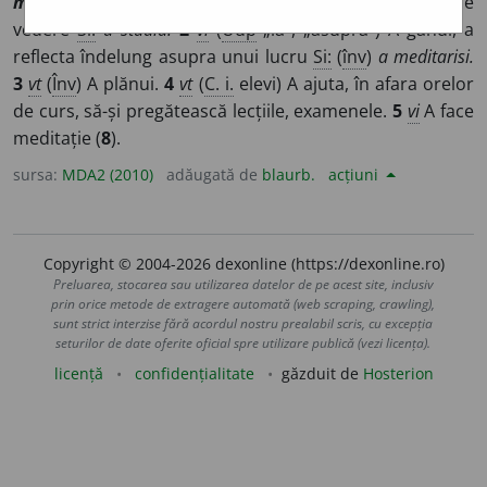
méditer
]
1
vt
(
Înv
) A examina ceva din toate punctele de
vedere
Si:
a studia.
2
vi
(
Udp
„la”, „asupra”) A gândi, a
reflecta îndelung asupra unui lucru
Si:
(
înv
)
a meditarisi.
3
vt
(
Înv
) A plănui.
4
vt
(
C. i.
elevi) A ajuta, în afara orelor
de curs, să-și pregătească lecțiile, examenele.
5
vi
A face
meditație (
8
).
sursa:
MDA2 (2010)
adăugată de
blaurb.
acțiuni
Copyright © 2004-2026 dexonline (https://dexonline.ro)
Preluarea, stocarea sau utilizarea datelor de pe acest site, inclusiv
prin orice metode de extragere automată (web scraping, crawling),
sunt strict interzise fără acordul nostru prealabil scris, cu excepția
seturilor de date oferite oficial spre utilizare publică (vezi licența).
licență
confidențialitate
găzduit de
Hosterion