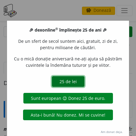
Donează
savings
®
®
🎉 dexonline
împlinește 25 de ani 🎉
caută
clear
search
De un sfert de secol suntem aici, gratuit, zi de zi,
opțiuni
pentru milioane de căutări.
Cu o mică donație aniversară ne-ați ajuta să păstrăm
cuvintele la îndemâna tuturor și pe viitor.
pronunție
(6)
volume_up
definiții (1)
Definiția cu ID-ul 1141827:
Explicative DEX
medit
a
[
At:
MARCOVICI, R. 25/13 /
Pzi:
~t
e
z
/
E:
fr
Am donat deja.