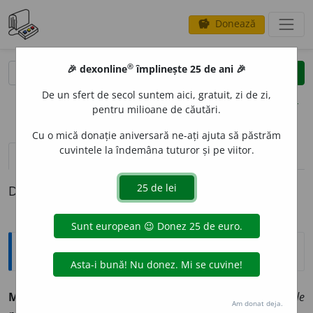
Donează
savings
®
®
🎉 dexonline
împlinește 25 de ani 🎉
caută
clear
search
De un sfert de secol suntem aici, gratuit, zi de zi,
opțiuni
pentru milioane de căutări.
Cu o mică donație aniversară ne-ați ajuta să păstrăm
cuvintele la îndemâna tuturor și pe viitor.
pronunție
(17)
volume_up
definiții (1)
Definiția cu ID-ul 1004341:
Sinonime
MELANCOL
I
E
s.
1.
tristețe.
(~ cuiva.)
2.
duioșie.
(O ~ de
Am donat deja.