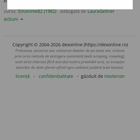
neînvins pentru vremurile copilăriei.)
sursa:
Sinonime82 (1982)
adăugată de
LauraGellner
acțiuni
Copyright © 2004-2026 dexonline (https://dexonline.ro)
Preluarea, stocarea sau utilizarea datelor de pe acest site, inclusiv
prin orice metode de extragere automată (web scraping, crawling),
sunt strict interzise fără acordul nostru prealabil scris, cu excepția
seturilor de date oferite oficial spre utilizare publică (vezi licența).
licență
confidențialitate
găzduit de
Hosterion