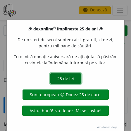
Donează
savings
®
®
🎉 dexonline
împlinește 25 de ani 🎉
caută
clear
search
De un sfert de secol suntem aici, gratuit, zi de zi,
opțiuni
pentru milioane de căutări.
Cu o mică donație aniversară ne-ați ajuta să păstrăm
cuvintele la îndemâna tuturor și pe viitor.
pronunție
(50)
volume_up
definiții (1)
Definiția cu ID-ul 342849:
Explicative DEX
MELOD
I
E ~i
f.
1) Succesiune de sunete cu înălțime și
Am donat deja.