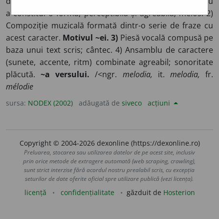
durată diferită, ordonate după regulile ritmului, pentru
a constitui o formă, perceptibilă și agreabilă; melos. 2)
Compoziție muzicală formată dintr-o serie de fraze cu
acest caracter.
Motivul ~ei. 3)
Piesă vocală compusă pe
baza unui text scris; cântec. 4) Ansamblu de caractere
(sunete, accente, ritm) combinate agreabil; sonoritate
plăcută.
~a versului.
/<ngr.
melodia,
it.
melodia,
fr.
mélodie
sursa:
NODEX (2002)
adăugată de
siveco
acțiuni
Copyright © 2004-2026 dexonline (https://dexonline.ro)
Preluarea, stocarea sau utilizarea datelor de pe acest site, inclusiv
prin orice metode de extragere automată (web scraping, crawling),
sunt strict interzise fără acordul nostru prealabil scris, cu excepția
seturilor de date oferite oficial spre utilizare publică (vezi licența).
licență
confidențialitate
găzduit de
Hosterion