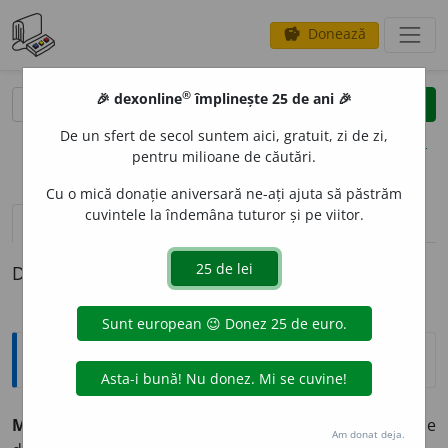
Donează
savings
®
®
🎉 dexonline
împlinește 25 de ani 🎉
caută
clear
search
De un sfert de secol suntem aici, gratuit, zi de zi,
opțiuni
pentru milioane de căutări.
Cu o mică donație aniversară ne-ați ajuta să păstrăm
cuvintele la îndemâna tuturor și pe viitor.
pronunție
(1)
volume_up
definiții (1)
Definiția cu ID-ul 45684:
Explicative DEX
MEMORIZ
A
,
memorizez,
vb.
I.
Tranz.
A învăța (un text) pe
Am donat deja.