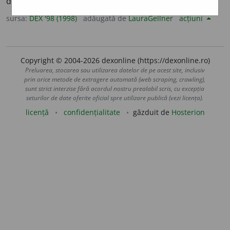
de rost; a memora. – Din
fr.
mémoriser.
sursa:
DEX '98 (1998)
adăugată de
LauraGellner
acțiuni
Copyright © 2004-2026 dexonline (https://dexonline.ro)
Preluarea, stocarea sau utilizarea datelor de pe acest site, inclusiv
prin orice metode de extragere automată (web scraping, crawling),
sunt strict interzise fără acordul nostru prealabil scris, cu excepția
seturilor de date oferite oficial spre utilizare publică (vezi licența).
licență
confidențialitate
găzduit de
Hosterion