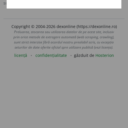
sursa:
MDA2 (2010)
adăugată de
blaurb.
acțiuni
Copyright © 2004-2026 dexonline (https://dexonline.ro)
Preluarea, stocarea sau utilizarea datelor de pe acest site, inclusiv
prin orice metode de extragere automată (web scraping, crawling),
sunt strict interzise fără acordul nostru prealabil scris, cu excepția
seturilor de date oferite oficial spre utilizare publică (vezi licența).
licență
confidențialitate
găzduit de
Hosterion