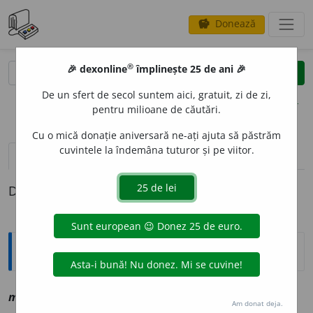
Donează
savings
®
®
🎉 dexonline
împlinește 25 de ani 🎉
caută
clear
search
De un sfert de secol suntem aici, gratuit, zi de zi,
opțiuni
pentru milioane de căutări.
Cu o mică donație aniversară ne-ați ajuta să păstrăm
cuvintele la îndemâna tuturor și pe viitor.
definiții (1)
Definiția cu ID-ul 1142718:
Explicative DEX
menc
i
nos, ~o
a
să
a
,
s
vz
mincinos
Am donat deja.