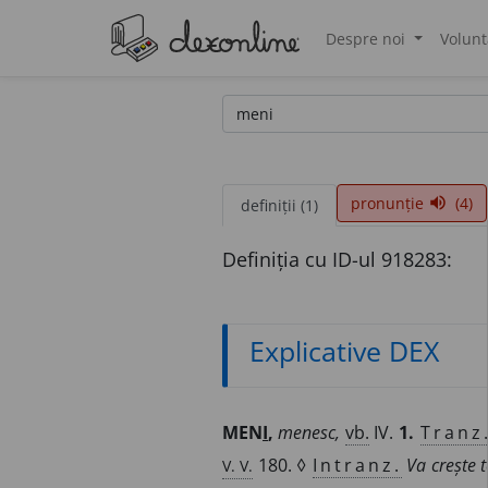
Despre noi
Volunt
®
pronunție
(4)
volume_up
definiții (1)
Definiția cu ID-ul 918283:
Explicative DEX
MEN
I
,
menesc,
vb.
IV.
1.
Tranz
V. V.
180. ◊
Intranz.
Va crește 