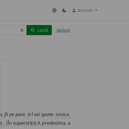
Anonim
language
dark_mode
person
caută
opțiuni
clear
search
DAVILA,
a, fii pe pace, ți-l voi spune.
z.
(În superstiții) A predestina, a