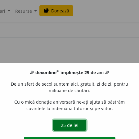
Donează
savings
ari
Resurse
®
🎉 dexonline
împlinește 25 de ani 🎉
De un sfert de secol suntem aici, gratuit, zi de zi, pentru
milioane de căutări.
Cu o mică donație aniversară ne-ați ajuta să păstrăm
cuvintele la îndemâna tuturor și pe viitor.
.
A destina.
Ce voivod Ai menit Moldovei
?... –
Cînd totul va fi gat
EMINESCU, O.
tot ce-n lume este menit să crească.
I 61.
2.
Tran