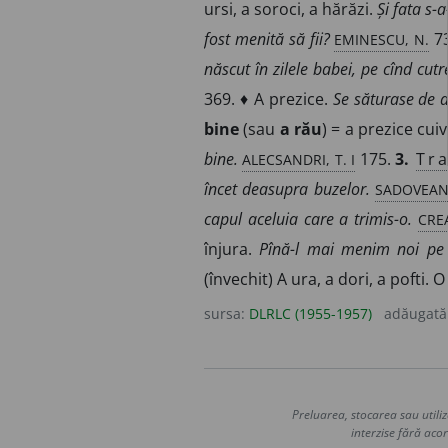
ursi, a soroci, a hărăzi.
Și fata s-
EMINESCU, N.
fost menită să fii?
73
născut în zilele babei, pe cînd cu
369. ♦ A prezice.
Se săturase de at
bine
(sau
a rău
) = a prezice cui
ALECSANDRI, T. I
bine.
175.
3.
Tra
SADOVEAN
încet deasupra buzelor.
CRE
capul aceluia care a trimis-o.
înjura.
Pînă-l mai menim noi pe 
(învechit) A ura, a dori, a pofti. 
sursa:
DLRLC (1955-1957)
adăugată
Preluarea, stocarea sau utiliz
interzise fără acor