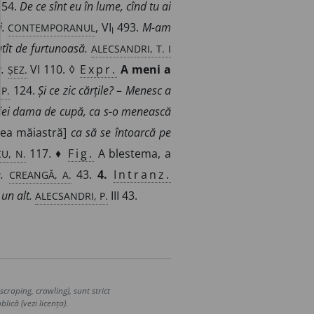
 54.
De ce sînt eu în lume, cînd tu ai
CONTEMPORANUL
.
, VI
493.
M-am
I
ALECSANDRI, T. I
tît de furtunoasă.
ȘEZ.
.
VI 110. ◊
Expr.
A meni a
P.
124.
Și ce zic cărțile?
–
Menesc a
iei dama de cupă, ca s-o menească
ea măiastră]
ca să se întoarcă pe
U, N.
117. ♦
Fig.
A blestema, a
CREANGĂ, A.
.
43.
4.
Intranz.
ALECSANDRI, P.
un alt.
III 43.
craping, crawling), sunt strict
lică (vezi licența).