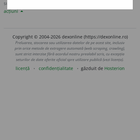
sursa:
Sinonime82 (1982)
adăugată de
LauraGellner
acțiuni
Copyright © 2004-2026 dexonline (https://dexonline.ro)
Preluarea, stocarea sau utilizarea datelor de pe acest site, inclusiv
prin orice metode de extragere automată (web scraping, crawling),
sunt strict interzise fără acordul nostru prealabil scris, cu excepția
seturilor de date oferite oficial spre utilizare publică (vezi licența).
licență
confidențialitate
găzduit de
Hosterion