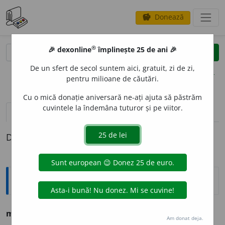
Donează
savings
®
®
🎉 dexonline
împlinește 25 de ani 🎉
caută
clear
search
De un sfert de secol suntem aici, gratuit, zi de zi,
opțiuni
pentru milioane de căutări.
Cu o mică donație aniversară ne-ați ajuta să păstrăm
cuvintele la îndemâna tuturor și pe viitor.
definiții (1)
Definiția cu ID-ul 1004464:
Sinonime
meridionalic
e
sc
adj.
v.
MERIDIONAL. SUDIC.
Am donat deja.