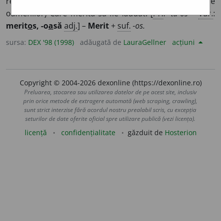
reușit, valoros, meritoriu. ♦ (Despre manifestări ale
oamenilor) Care merită să fie lăudat. [
Pr.
:
-tu-os
–
Var.
:
merit
o
s, -o
a
să
adj.
] –
Merit
+
suf.
-os.
sursa:
DEX '98 (1998)
adăugată de
LauraGellner
acțiuni
Copyright © 2004-2026 dexonline (https://dexonline.ro)
Preluarea, stocarea sau utilizarea datelor de pe acest site, inclusiv
prin orice metode de extragere automată (web scraping, crawling),
sunt strict interzise fără acordul nostru prealabil scris, cu excepția
seturilor de date oferite oficial spre utilizare publică (vezi licența).
licență
confidențialitate
găzduit de
Hosterion