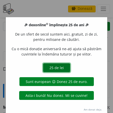
Donează
savings
®
®
🎉 dexonline
împlinește 25 de ani 🎉
caută
clear
search
De un sfert de secol suntem aici, gratuit, zi de zi,
opțiuni
pentru milioane de căutări.
Cu o mică donație aniversară ne-ați ajuta să păstrăm
cuvintele la îndemâna tuturor și pe viitor.
pronunție
(3)
volume_up
definiții (1)
Definiția cu ID-ul 45778:
Explicative DEX
MERITU
O
S, -O
A
SĂ,
merituoși, -oase,
adj.
Care are merite;
Am donat deja.