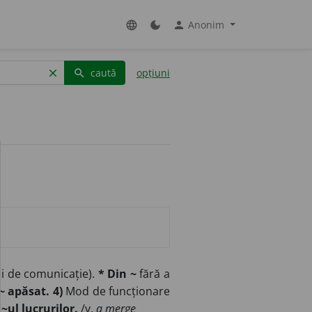
Anonim
language
dark_mode
person
caută
opțiuni
clear
search
căi de comunicație).
* Din ~
fără a
~ apăsat. 4)
Mod de funcționare
.
~ul lucrurilor.
/v.
a merge