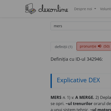
Despre noi
Volunt
®
pronunție
(50)
volume_up
definiții (1)
Definiția cu ID-ul 342946:
Explicative DEX
MERS
n.
1)
v.
A MERGE.
2) Deplas
se opri.
~ul trenurilor
orarul de
a unui sistem tehnic.
~ul motoru