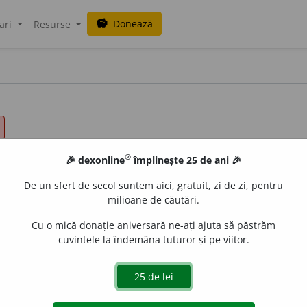
Donează
savings
ari
Resurse
®
🎉 dexonline
împlinește 25 de ani 🎉
De un sfert de secol suntem aici, gratuit, zi de zi, pentru
milioane de căutări.
Cu o mică donație aniversară ne-ați ajuta să păstrăm
cuvintele la îndemâna tuturor și pe viitor.
are dintr-un loc în altul (a oamenilor și a vehiculelor, pe 
 circulație a trenurilor. 3) Mod de a merge; umblet.
~ ușor. 
lui. 5)
Felul sum se desfășoară un fenomen sau un proces