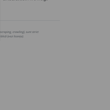
craping, crawling), sunt strict
lică (vezi licența).