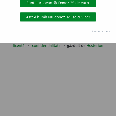
iveco
acțiuni
Copyright © 2004-2026 dexonline (https://dexonline.ro)
Am donat deja.
area datelor de pe acest site, inclusiv prin orice metode de extragere automată (web s
dul nostru prealabil scris, cu excepția seturilor de date oferite oficial spre utilizare pub
licență
confidențialitate
găzduit de
Hosterion