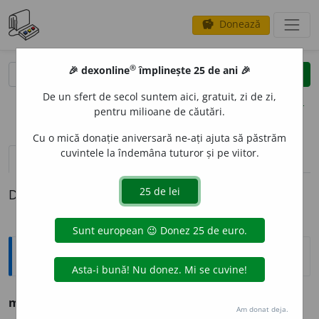
Donează
savings
®
®
🎉 dexonline
împlinește 25 de ani 🎉
caută
clear
search
De un sfert de secol suntem aici, gratuit, zi de zi,
opțiuni
pentru milioane de căutări.
Cu o mică donație aniversară ne-ați ajuta să păstrăm
cuvintele la îndemâna tuturor și pe viitor.
pronunție
(11)
volume_up
definiții (1)
Definiția cu ID-ul 1004508:
Sinonime
mesch
i
n
s.
,
adj.
v.
AVAR. CALIC. ZGÎRCIT.
Am donat deja.