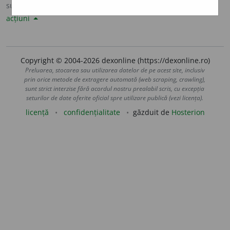
sursa:
Sinonime82 (1982)
adăugată de
LauraGellner
acțiuni
Copyright © 2004-2026 dexonline (https://dexonline.ro)
Preluarea, stocarea sau utilizarea datelor de pe acest site, inclusiv
prin orice metode de extragere automată (web scraping, crawling),
sunt strict interzise fără acordul nostru prealabil scris, cu excepția
seturilor de date oferite oficial spre utilizare publică (vezi licența).
licență
confidențialitate
găzduit de
Hosterion