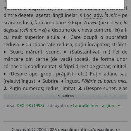
obișnuite; de proporții reduse. ◊
Literă mică
=
minusculă.
Degetul (cel) mic
= cel mai subțire și mai scurt
dintre degete, așezat lângă inelar. ◊
Loc. adv.
În mic
= pe
scară redusă, fără amploare. ◊
Expr.
A avea
(pe cineva)
la
degetul (cel) mic
=
a)
a dispune de cineva cum vrei;
b)
a fi
cu mult superior altuia. ♦ Care ocupă o suprafață
redusă. ♦ Cu capacitate redusă, puțin încăpător; strâmt.
♦ Scurt; mărunt, scund. ♦ (Substantivat,
m.
) Fel de
mâncare din carne (de vacă) tocată, de forma unor
cârnăciori, condimentați și fripți direct pe grătar; mititel.
♦ (Despre ape, gropi, prăpăstii etc.) Puțin adânc sau
(relativ) îngust. ♦ Subțire. ♦ Îngust.
Pălărie cu boruri mici.
2.
Puțin numeros; redus, limitat.
3.
(Despre sunet, glas
2
etc.) Puțin intens; slab, încet, stins
, scăzut.
4.
(Despre
extinde
expand_more
zi, noapte etc.) Care durează puțin; scurt.
5.
De vârstă
sursa:
DEX '98 (1998)
adăugată de
LauraGellner
acțiuni
fragedă; nevârstnic; tânăr. ◊ (Substantivat)
Cei mici
=
copiii. ◊
Loc. adv.
De mic
= din copilărie. ◊
Expr.
Cu mic, cu
mare
sau
mic și mare
= toată lumea. ♦ (Precedat de „cel”
Copyright © 2004-2026 dexonline (https://dexonline.ro)