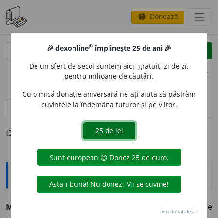
Donează
savings
®
®
🎉 dexonline
împlinește 25 de ani 🎉
caută
clear
search
De un sfert de secol suntem aici, gratuit, zi de zi,
opțiuni
pentru milioane de căutări.
Cu o mică donație aniversară ne-ați ajuta să păstrăm
cuvintele la îndemâna tuturor și pe viitor.
pronunție
(50)
volume_up
definiții (1)
Definiția cu ID-ul 46450:
Explicative DEX
MIC, -Ă,
mici,
adj.
1.
Care este sub dimensiunile
Am donat deja.