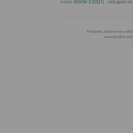
sursa:
DOOM 3 (2021)
adăugată d
Preluarea, stocarea sau utiliz
interzise fără acor