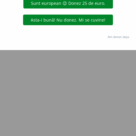
e
gall
acțiuni
Copyright © 2004-2026 dexonline (https://dexonline.ro)
area datelor de pe acest site, inclusiv prin orice metode de extragere automată (web s
Am donat deja.
dul nostru prealabil scris, cu excepția seturilor de date oferite oficial spre utilizare pub
licență
confidențialitate
găzduit de
Hosterion