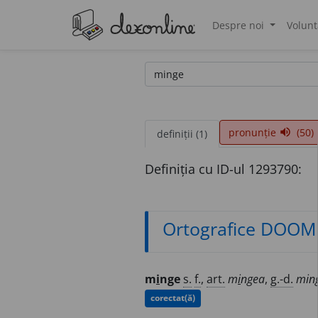
Despre noi
Volunt
®
pronunție
(50)
volume_up
definiții (1)
Definiția cu ID-ul 1293790:
Ortografice DOOM
m
i
nge
s.
f.
,
art.
m
i
ngea
,
g.-d.
min
corectat(ă)