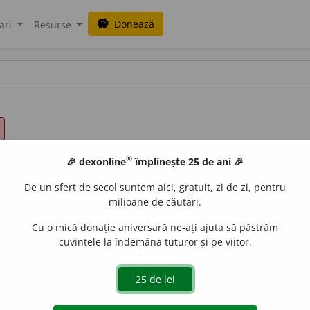
Donează
savings
ari
Resurse
®
🎉 dexonline
împlinește 25 de ani 🎉
De un sfert de secol suntem aici, gratuit, zi de zi, pentru
milioane de căutări.
Cu o mică donație aniversară ne-ați ajuta să păstrăm
cuvintele la îndemâna tuturor și pe viitor.
gi
,
art.
m
i
ngii
;
pl.
mingi
,
art.
m
i
ngile