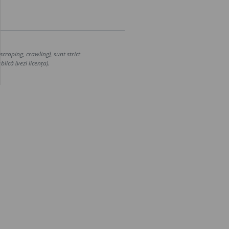
craping, crawling), sunt strict
lică (vezi licența).