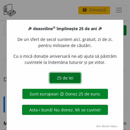
Donează
savings
®
®
🎉 dexonline
împlinește 25 de ani 🎉
caută
clear
search
De un sfert de secol suntem aici, gratuit, zi de zi,
opțiuni
pentru milioane de căutări.
Cu o mică donație aniversară ne-ați ajuta să păstrăm
cuvintele la îndemâna tuturor și pe viitor.
pronunție
(12)
volume_up
definiții (1)
Definiția cu ID-ul 919462:
Explicative DEX
MIR
A
J,
miraje,
s. n.
1.
Fenomen optic produs prin
Am donat deja.