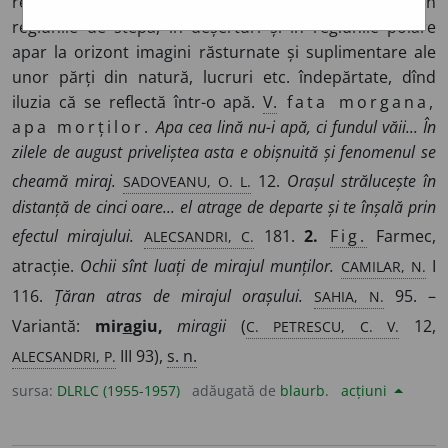
refracția luminii în atmosferă, datorită căruia uneori în
regiunile de stepă, în deșerturi și în regiunile polare
apar la orizont imagini răsturnate și suplimentare ale
unor părți din natură, lucruri etc. îndepărtate, dînd
iluzia că se reflectă într-o apă.
V.
fata morgana,
apa morților.
Apa cea lină nu-i apă, ci fundul văii...
În
zilele de august priveliștea asta e obișnuită și fenomenul se
SADOVEANU, O. L.
cheamă miraj.
12.
Orașul strălucește în
distanță de cinci oare... el atrage de departe și te înșală prin
ALECSANDRI, C.
efectul mirajului.
181.
2.
Fig.
Farmec,
CAMILAR, N.
atracție.
Ochii sînt luați de mirajul munților.
I
SAHIA, N.
116.
Țăran atras de mirajul orașului.
95. –
C. PETRESCU, C. V.
Variantă:
mir
a
giu,
miragii
(
12,
ALECSANDRI, P.
III 93),
s. n.
sursa:
DLRLC (1955-1957)
adăugată de
blaurb.
acțiuni