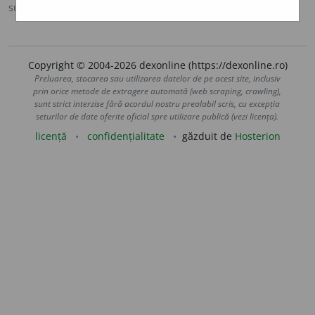
sursa:
DLRLC (1955-1957)
adăugată de
tavi
acțiuni
Copyright © 2004-2026 dexonline (https://dexonline.ro)
Preluarea, stocarea sau utilizarea datelor de pe acest site, inclusiv
prin orice metode de extragere automată (web scraping, crawling),
sunt strict interzise fără acordul nostru prealabil scris, cu excepția
seturilor de date oferite oficial spre utilizare publică (vezi licența).
licență
confidențialitate
găzduit de
Hosterion