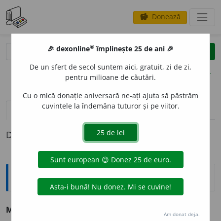
Donează
savings
®
®
🎉 dexonline
împlinește 25 de ani 🎉
caută
clear
search
De un sfert de secol suntem aici, gratuit, zi de zi,
opțiuni
pentru milioane de căutări.
Cu o mică donație aniversară ne-ați ajuta să păstrăm
cuvintele la îndemâna tuturor și pe viitor.
definiții (1)
Definiția cu ID-ul 35376:
Explicative DEX
MO
A
CHE
s. f.
v.
moacă.
Am donat deja.