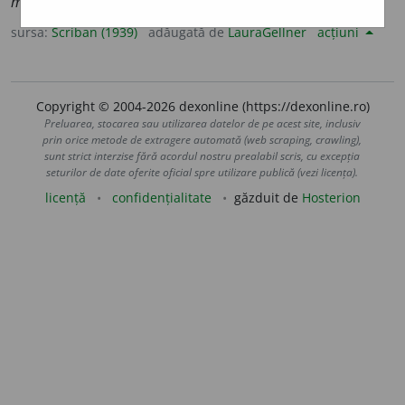
mocirlos.
sursa:
Scriban (1939)
adăugată de
LauraGellner
acțiuni
Copyright © 2004-2026 dexonline (https://dexonline.ro)
Preluarea, stocarea sau utilizarea datelor de pe acest site, inclusiv
prin orice metode de extragere automată (web scraping, crawling),
sunt strict interzise fără acordul nostru prealabil scris, cu excepția
seturilor de date oferite oficial spre utilizare publică (vezi licența).
licență
confidențialitate
găzduit de
Hosterion