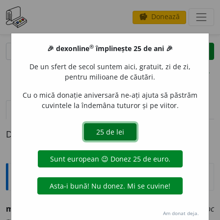
Donează
savings
®
®
🎉 dexonline
împlinește 25 de ani 🎉
caută
clear
search
De un sfert de secol suntem aici, gratuit, zi de zi,
opțiuni
pentru milioane de căutări.
Cu o mică donație aniversară ne-ați ajuta să păstrăm
cuvintele la îndemâna tuturor și pe viitor.
definiții (1)
Definiția cu ID-ul 687258:
Explicative DEX
mocirlós, -oásă
adj. (d.
mocirlă
). Acoperit de mocirlă:
loc
Am donat deja.