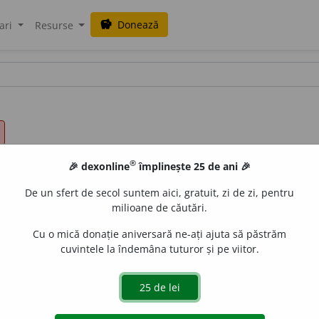
Donează
savings
ari
Resurse
®
🎉 dexonline
împlinește 25 de ani 🎉
De un sfert de secol suntem aici, gratuit, zi de zi, pentru
milioane de căutări.
Cu o mică donație aniversară ne-ați ajuta să păstrăm
cuvintele la îndemâna tuturor și pe viitor.
i:
albeața e o modalitate a zăpezei;
2.
Muz.
mod în care trebue c
gată de
LauraGellner
acțiuni