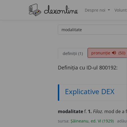
Despre noi
Volunt
®
pronunție
(50)
volume_up
definiții (1)
Definiția cu ID-ul 800192:
Explicative DEX
modalitate
f.
1.
Filoz.
mod de a f
sursa:
Șăineanu, ed. VI (1929)
adău