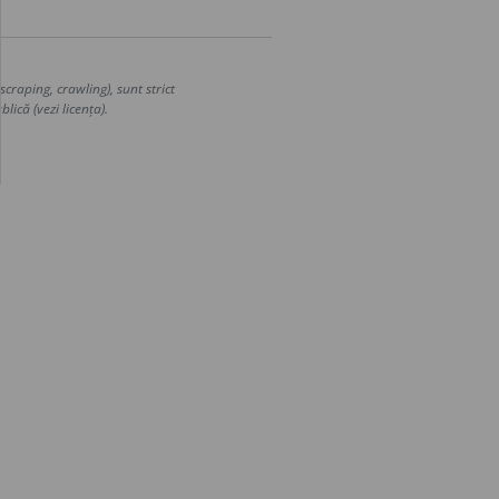
craping, crawling), sunt strict
lică (vezi licența).