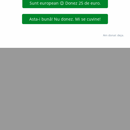
Copyright © 2004-2026 dexonline (https://dexonline.ro)
area datelor de pe acest site, inclusiv prin orice metode de extragere automată (web s
dul nostru prealabil scris, cu excepția seturilor de date oferite oficial spre utilizare pub
Am donat deja.
licență
confidențialitate
găzduit de
Hosterion