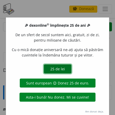
Donează
savings
®
®
🎉 dexonline
împlinește 25 de ani 🎉
caută
clear
search
De un sfert de secol suntem aici, gratuit, zi de zi,
opțiuni
pentru milioane de căutări.
Cu o mică donație aniversară ne-ați ajuta să păstrăm
cuvintele la îndemâna tuturor și pe viitor.
definiții (1)
Definiția cu ID-ul 1149516:
Explicative DEX
mog
sm
vz
moacă
Am donat deja.