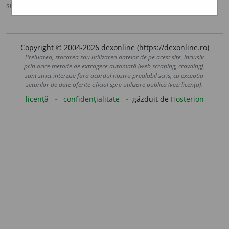
sursa:
MDA2 (2010)
adăugată de
blaurb.
acțiuni
Copyright © 2004-2026 dexonline (https://dexonline.ro)
Preluarea, stocarea sau utilizarea datelor de pe acest site, inclusiv
prin orice metode de extragere automată (web scraping, crawling),
sunt strict interzise fără acordul nostru prealabil scris, cu excepția
seturilor de date oferite oficial spre utilizare publică (vezi licența).
licență
confidențialitate
găzduit de
Hosterion