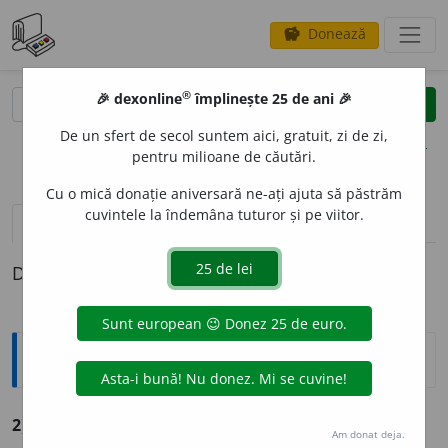
Donează
savings
®
®
🎉 dexonline
împlinește 25 de ani 🎉
caută
clear
search
De un sfert de secol suntem aici, gratuit, zi de zi,
opțiuni
pentru milioane de căutări.
Cu o mică donație aniversară ne-ați ajuta să păstrăm
cuvintele la îndemâna tuturor și pe viitor.
definiții (1)
Definiția cu ID-ul 687444:
Explicative DEX
2) moléte
m. (d.
moale
).
Munt.
Moĭnă, vîrlan.
Am donat deja.