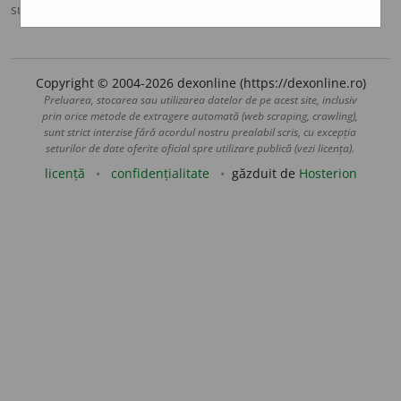
sursa:
Scriban (1939)
adăugată de
LauraGellner
acțiuni
Copyright © 2004-2026 dexonline (https://dexonline.ro)
Preluarea, stocarea sau utilizarea datelor de pe acest site, inclusiv
prin orice metode de extragere automată (web scraping, crawling),
sunt strict interzise fără acordul nostru prealabil scris, cu excepția
seturilor de date oferite oficial spre utilizare publică (vezi licența).
licență
confidențialitate
găzduit de
Hosterion